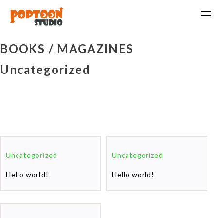
BOOKS / MAGAZINES
Uncategorized
Uncategorized
Uncategorized
Hello world!
Hello world!