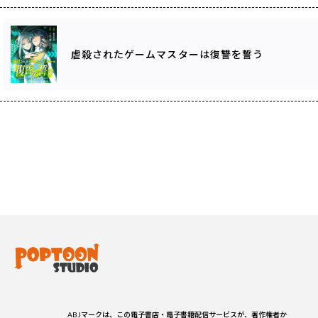
虐殺されたゲームマスターは復讐を誓う
ABJマークは、この電子書店・電子書籍配信サービスが、著作権者か