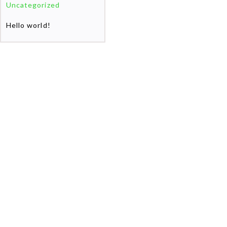
Uncategorized
Hello world!