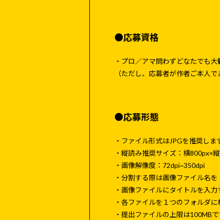
●応募資格
・プロ／アマ問わずどなたでも大
（ただし、応募者が作者ご本人て
●応募形態
・ファイル形式はJPGを推奨します。
・縦読み推奨サイズ：横800px×縦:
・画像解像度：72dpi~350dpi
・分割する際は画像ファイル名を「
・画像ファイルにタイトルを入力
・各ファイルを１つのフォルダに
・提出ファイルの上限は100MB